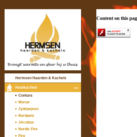
Content on this pag
Hermsen Haarden & Kachels
Houtkachels
Contura
Morsø
Jydepejsen
Nordpeis
JAcobus
Nordic Fire
Firo