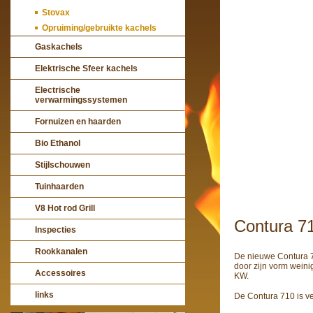
Stovax
Opruiming/gebruikte kachels
Gaskachels
Elektrische Sfeer kachels
Electrische
verwarmingssystemen
Fornuizen en haarden
Bio Ethanol
Stijlschouwen
Tuinhaarden
V8 Hot rod Grill
Contura 7
Inspecties
Rookkanalen
De nieuwe Contura 71
door zijn vorm weini
Accessoires
KW.
links
De Contura 710 is ver